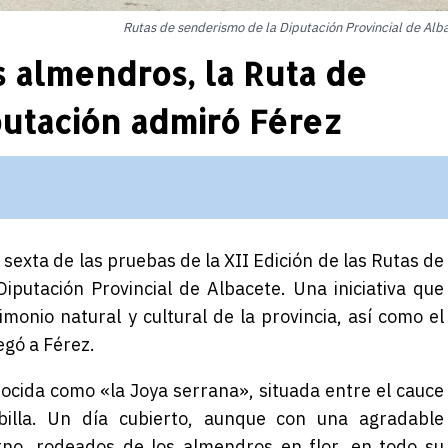
Rutas de senderismo de la Diputación Provincial de Alb
 almendros, la Ruta de
putación admiró Férez
 sexta de las pruebas de la XII Edición de las Rutas de
putación Provincial de Albacete. Una iniciativa que
monio natural y cultural de la provincia, así como el
legó a
Férez
.
ocida como «la Joya serrana», situada entre el cauce
billa
. Un día cubierto, aunque con una agradable
rno, rodeados de los almendros en flor, en todo su