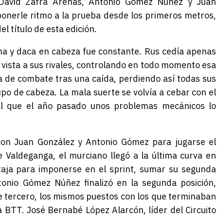
. David Zafra Arenas, Antonio Gómez Núñez y Juan
ponerle ritmo a la prueba desde los primeros metros,
l título de esta edición.
oma y daca en cabeza fue constante. Rus cedía apenas
 vista a sus rivales, controlando en todo momento esa
 de combate tras una caída, perdiendo así todas sus
o de cabeza. La mala suerte se volvía a cebar con el
 al que el año pasado unos problemas mecánicos lo
con Juan González y Antonio Gómez para jugarse el
de Valdeganga, el murciano llegó a la última curva en
ntaja para imponerse en el sprint, sumar su segunda
ntonio Gómez Núñez finalizó en la segunda posición,
 tercero, los mismos puestos con los que terminaban
pa BTT. José Bernabé López Alarcón, líder del Circuito