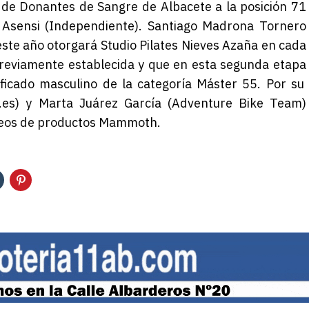
 de Donantes de Sangre de Albacete
a la posición 71
 Asensi (Independiente)
.
Santiago Madrona Tornero
este año otorgará Studio Pilates Nieves Azaña en cada
previamente establecida y que en
esta
segunda
etapa
ificad
o
masculino
de la categoría Máster
55
.
Por su
e.es) y Marta Juárez García (Adventure Bike Team)
rteos de productos Mammoth.