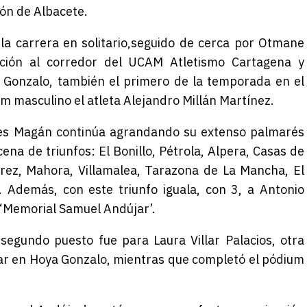
ión de Albacete
.
la carrera en solitario
,
seguido
de cerca
por Otmane
ción
al corredor del UCAM Atletismo Cartagena
y
 Gonzalo,
también el primero de la temporada en el
um masculino el atleta Alejandro Millán Martínez.
les Magán continúa agrandando su extenso palmarés
ena de triunfos: El Bonillo, Pétrola, Alpera, Casas de
érez, Mahora, Villamalea, Tarazona de La Mancha, El
. Además, con este triunfo iguala, con 3, a Antonio
 ‘Memorial Samuel Andújar’.
segundo puesto fue para Laura Villar Palacios
, otra
ar en Hoya Gonzalo, mientras que completó el pódium