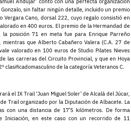
amuel Andújar’ contó con una perfecta organización
onzalo, sin faltar ningún detalle, incluido un premio
o Vergara Cano
,
dorsal 222, cuyo
regalo
consistió en
alorado e
n
400 euros
.
El premio de la Hermandad de
 la posición 71 en meta fue para
Enrique Parreño
), mientras que
Alberto Cabañero Valera (C.A. 27 de
 vale valorado en 100 euros de Studio Pilates Nieves
 las carreras del Circuito Provincial
,
y que en
Hoya
2º
c
lasificado
masculino de la categoría Veterano
s C.
ará el IX Trail ‘Juan Miguel Soler’ de Alcalá del Júcar,
 de Trail organizado por la Diputación de Albacete. La
as con una distancia de 17’5 kilómetros. De forma
de Iniciación, en este caso con un recorrido de 11