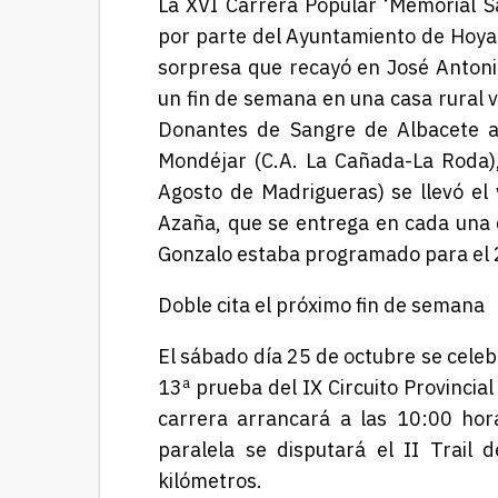
La XVI Carrera Popular ‘Memorial S
por parte del Ayuntamiento de Hoya G
sorpresa que recayó en
José Antoni
un
fin de semana en una casa rural
v
Donantes de Sangre de Albacete a
Mondéjar
(
C.A. La Cañada-La Roda
Agosto de Madrigueras)
se llevó
el
Azaña, que se entrega en cada una de
Gonzalo
estaba programado para
el 
Doble cita el próximo fin de semana
El sábado día 25 de octubre se celebr
13ª prueba del IX Circuito Provincial
carrera arrancará a las 10:00 hor
paralela se disputará el II Trail 
kilómetros.