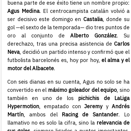
buena parte de ese éxito tiene un nombre propio:
Agus Medina
. El centrocampista catalán volvió a
ser decisivo este domingo en
Castalia
, donde su
gol —el sexto de la temporada— dio tres puntos de
oro al conjunto de
Alberto González
. Su
derechazo, tras una precisa asistencia de
Carlos
Neva
, decidió un partido intenso y confirmó que el
futbolista barcelonés es, hoy por hoy,
el alma y el
motor del Albacete
.
Con seis dianas en su cuenta, Agus no solo se ha
convertido en el
máximo goleador del equipo
, sino
también en uno de los
pichichis de LaLiga
Hypermotion
, empatado con
Jeremy
y
Andrés
Martín
, ambos del
Racing de Santander
. Lo
llamativo no es solo la cifra, sino la
relevancia de
sus goles
, siempre ligados a puntos importantes.