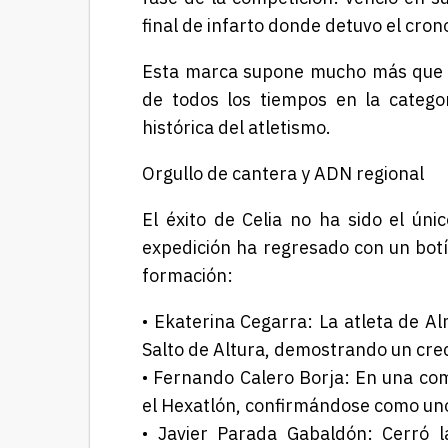
final de infarto donde detuvo el cro
Esta marca supone mucho más que un
de todos los tiempos
en la categor
histórica del atletismo.
Orgullo de cantera y ADN regional
El éxito de Celia no ha sido el ún
expedición ha regresado con un botí
formación:
•
Ekaterina Cegarra:
La atleta de Al
Salto de Altura
, demostrando un cre
•
Fernando Calero Borja:
En una comp
el Hexatlón
, confirmándose como uno
•
Javier Parada Gabaldó
n:
Cerró l