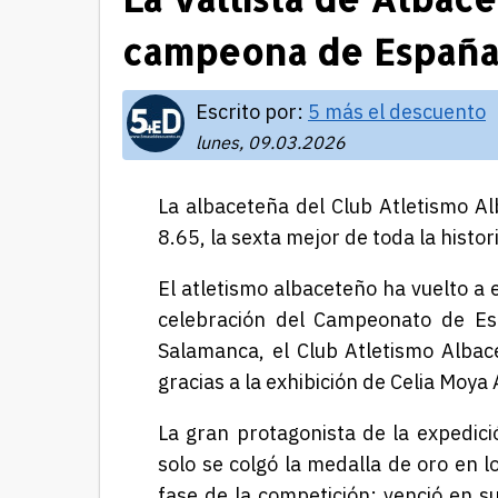
campeona de Españ
Escrito por:
5 más el descuento
lunes, 09.03.2026
La albaceteña
del Club Atletismo Al
8.65, la sexta mejor de toda la histor
El atletismo albaceteño ha vuelto a e
celebración del
Campeonato de Esp
Salamanca, el Club Atletismo Albac
gracias a la exhibición de
Celia Moya
La gran protagonista de
l
a expedici
solo se colgó la medalla de oro en l
fase de la competición: venció en su