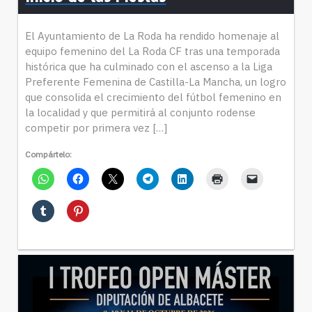
El Ayuntamiento de La Roda ha rendido homenaje al
equipo femenino del La Roda CF tras una temporada
histórica que ha culminado con el ascenso a la Liga
Preferente Femenina de Castilla-La Mancha, un logro
que consolida el crecimiento del fútbol femenino en
la localidad y que permitirá al conjunto rodense
competir por primera vez […]
Compártelo: