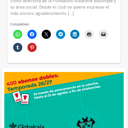
como directora de la Fundación Albacete Balompié y
su área social. Desde el club se quiere expresar el
más sincero agradecimiento […]
Compártelo: