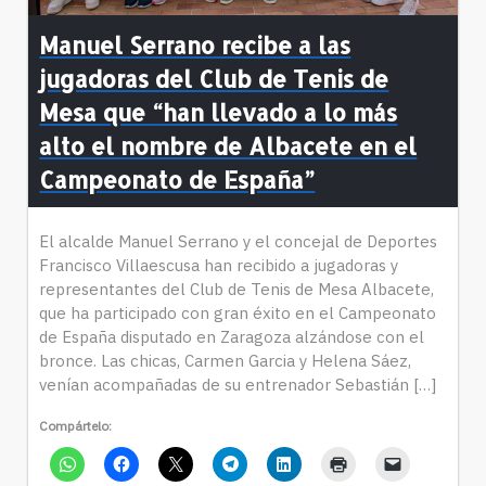
Manuel Serrano recibe a las
jugadoras del Club de Tenis de
Mesa que “han llevado a lo más
alto el nombre de Albacete en el
Campeonato de España”
El alcalde Manuel Serrano y el concejal de Deportes
Francisco Villaescusa han recibido a jugadoras y
representantes del Club de Tenis de Mesa Albacete,
que ha participado con gran éxito en el Campeonato
de España disputado en Zaragoza alzándose con el
bronce. Las chicas, Carmen Garcia y Helena Sáez,
venían acompañadas de su entrenador Sebastián […]
Compártelo: