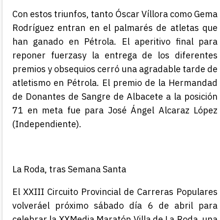
Con estos triunfos, tanto Óscar Víllora como Gema
Rodríguez entran en el palmarés de atletas que
han ganado en Pétrola.
El
aperitivo final para
reponer fuerzas
y la entrega de los diferentes
premios y obsequios cerró una agradable tarde de
atletismo en Pétrola.
El premio de la Hermandad
de Donantes de Sangre de Albacete a la posición
71 en meta fue para José
Ángel Alcaraz López
(
Independiente
).
La Roda, tras Semana Santa
El XXIII
Circuito Provincial de Carreras Populares
volverá
el próximo
sábado día
6
de
abril para
celebrar la XX
Media Maratón Villa de La Roda, una