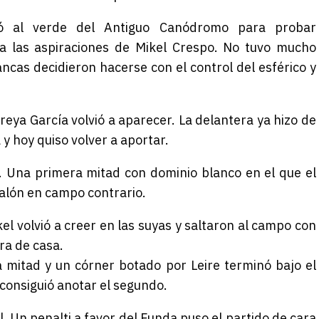
tó al verde del Antiguo Canódromo para probar
 a las aspiraciones de Mikel Crespo. No tuvo mucho
ancas decidieron hacerse con el control del esférico y
eya García volvió a aparecer. La delantera ya hizo de
 y hoy quiso volver a aportar.
. Una primera mitad con dominio blanco en el que el
balón en campo contrario.
kel volvió a creer en las suyas y saltaron al campo con
era de casa.
mitad y un córner botado por Leire terminó bajo el
 consiguió anotar el segundo.
al. Un penalti a favor del Funda puso el partido de cara