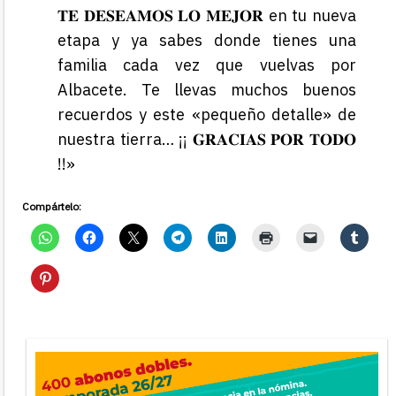
𝐓𝐄 𝐃𝐄𝐒𝐄𝐀𝐌𝐎𝐒 𝐋𝐎 𝐌𝐄𝐉𝐎𝐑 en tu nueva
etapa y ya sabes donde tienes una
familia cada vez que vuelvas por
Albacete. Te llevas muchos buenos
recuerdos y este «pequeño detalle» de
nuestra tierra… ¡¡ 𝐆𝐑𝐀𝐂𝐈𝐀𝐒 𝐏𝐎𝐑 𝐓𝐎𝐃𝐎
!!»
Compártelo: