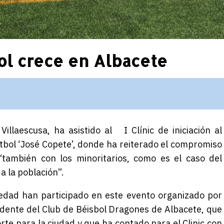
bol crece en Albacete
Villaescusa, ha asistido al I Clínic de iniciación al
útbol ‘José Copete’, donde ha reiterado el compromiso
“también con los minoritarios, como es el caso del
a la población”.
edad han participado en este evento organizado por
idente del Club de Béisbol Dragones de Albacete, que
te para la ciudad y que ha contado para el Clinic con