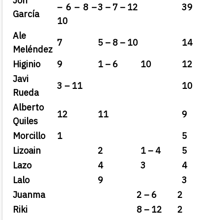
Jon
– 6 – 8 –
3 – 7 – 12
39
García
10
Ale
7
5 – 8 – 10
14
Meléndez
Higinio
9
1 – 6
10
12
Javi
3 – 11
10
Rueda
Alberto
12
11
9
Quiles
Morcillo
1
5
Lizoain
2
1 – 4
5
Lazo
4
3
4
Lalo
9
3
Juanma
2 – 6
2
Riki
8 – 12
2