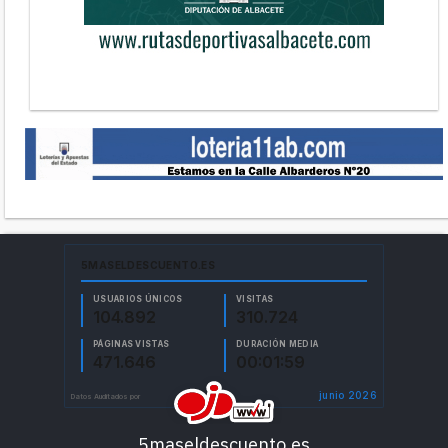
5maseldescuento.es