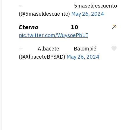
— 5maseldescuento
(@5maseldescuento)
May 26, 2024
𝙀𝙩𝙚𝙧𝙣𝙤 𝟭𝟬
pic.twitter.com/WuysoePbUI
— Albacete Balompié
(@AlbaceteBPSAD)
May 26, 2024