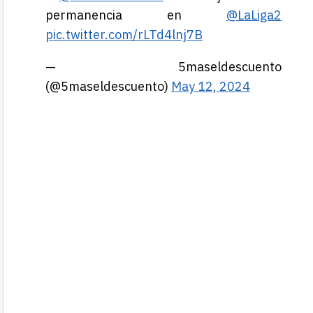
permanencia en
@LaLiga2
pic.twitter.com/rLTd4lnj7B
— 5maseldescuento
(@5maseldescuento)
May 12, 2024