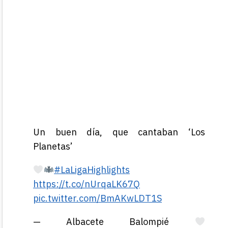
Un buen día, que cantaban ‘Los
Planetas’
#LaLigaHighlights
https://t.co/nUrqaLK67Q
pic.twitter.com/BmAKwLDT1S
— Albacete Balompié