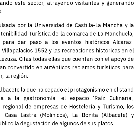
iando este sector, atrayendo visitantes y generando
.
ulsada por la U
niversidad de Castilla-La Mancha
y la
stenibilidad Turística de la comarca de La
Manchuela
,
para dar paso a los eventos históricos
Alcaraz
,
Villapalacios
1552 y las recreaciones históricas en el
Lezuza
. Citas todas ellas que cuentan con el apoyo de
an convertido en
auténticos reclamos turísticos para
n,
la región.
 Albacete la que ha copado el protagonismo en el stand
a a la gastronomía, el espacio ‘Raíz Culinaria’,
 regional de empresas de Hostelería y Turi
smo
,
los
o), Casa Lastra (Molinicos), La Bonita (Albacete) y
úblico la degustación de algunos de sus platos.