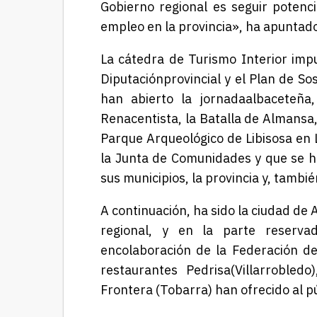
Gobierno regional
es seguir potenc
empleo en la provincia»,
ha apuntado
La cátedra de Turismo Interior imp
Diputación
provincial y
el Plan de So
han abierto la jornada
albaceteña,
Renacentista, la Batalla de Almansa
Parque Arqueológico de
Libisosa
en
la Junta de Comunidades y que
se h
sus municipios,
la provincia
y, tambié
A continuación, ha sido la ciudad de
regional, y en la parte reservad
en
colaboración de la Federación de
restaurantes
Pedrisa
(Villarrobled
Frontera (
Tobarra
) han
ofrecido al p