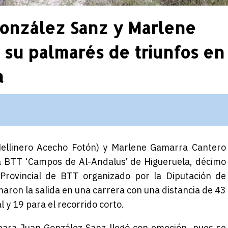
González Sanz y Marlene
 su palmarés de triunfos en
a
 Hellinero Acecho Fotón) y Marlene Gamarra Cantero
la BTT ‘Campos de Al-Andalus’ de Higueruela, décimo
 Provincial de BTT organizado por la Diputación de
aron la salida en una carrera con una distancia de 43
l y 19 para el recorrido corto.
 para Juan González Sanz llegó con emoción, pues se