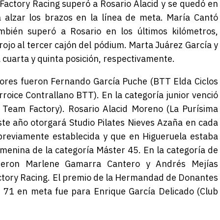
 Factory Racing superó a Rosario Alacid y se quedó en
a alzar los brazos en la línea de meta. María Cantó
mbién superó a Rosario en los últimos kilómetros,
rojo al tercer cajón del pódium. Marta Juárez García y
 cuarta y quinta posición, respectivamente.
dores fueron Fernando García Puche (BTT Elda Ciclos
erroice Contrallano BTT). En la categoría junior venció
 Team Factory). Rosario Alacid Moreno (La Purísima
ste año otorgará Studio Pilates Nieves Azaña en cada
previamente establecida y que en Higueruela estaba
emenina de la categoría Máster 45. En la categoría de
ueron Marlene Gamarra Cantero y Andrés Mejías
ctory Racing. El premio de la Hermandad de Donantes
n 71 en meta fue para Enrique García Delicado (Club