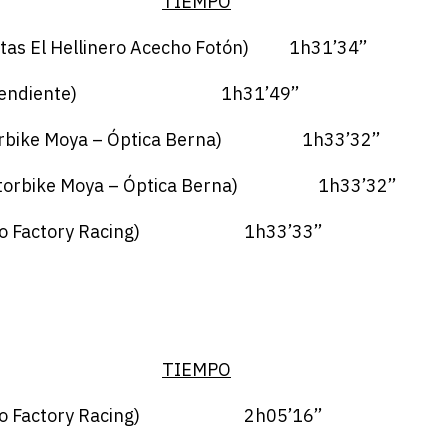
TIEMPO
as El Hellinero Acecho Fotón) 1h31’34’’
Independiente) 1h31’49’’
torbike Moya – Óptica Berna) 1h33’32’’
(Motorbike Moya – Óptica Berna) 1h33’32’’
Ferlo Factory Racing) 1h33’33’’
TIEMPO
Ferlo Factory Racing) 2h05’16’’