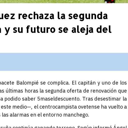
guez rechaza la segunda
 y su futuro se aleja del
lbacete Balompié se complica. El capitán y uno de los
las últimas horas la segunda oferta de renovación que
 ha podido saber
5maseldescuento
. Tras desestimar la
este medio—, el centrocampista ovetense ha vuelto a
s las alarmas en el entorno manchego.
Coruña continúa ganando terreno. Según informó Ángel