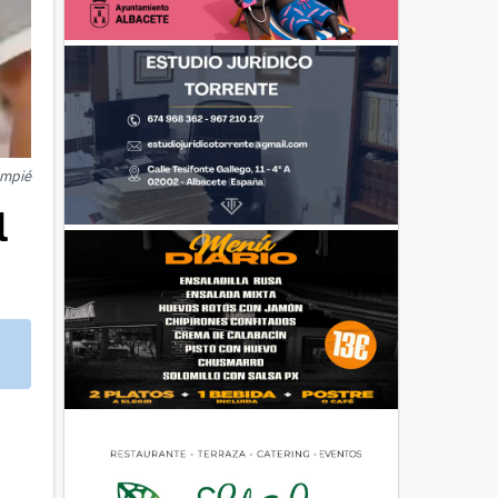
ompié
l