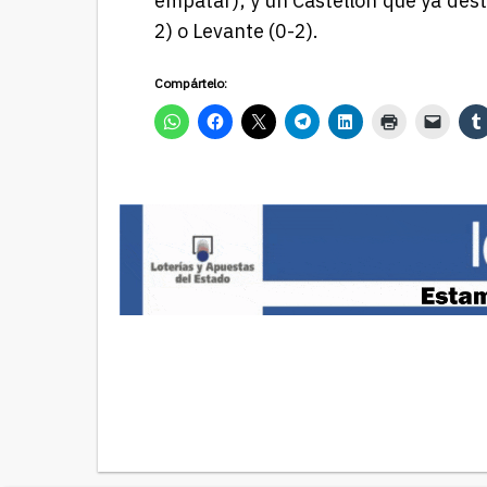
empatar); y un Castellón que ya dest
2) o Levante (0-2).
Compártelo: