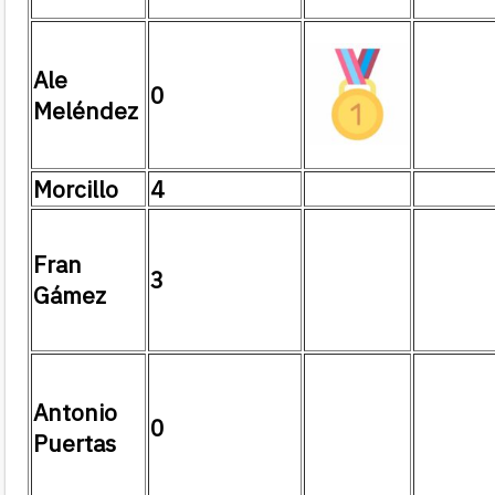
Ale
0
Meléndez
Morcillo
4
Fran
3
Gámez
Antonio
0
Puertas