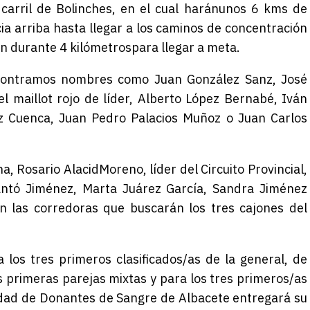
carril de Bolinches
,
en el cual
harán
unos 6
km
s
de
ia arriba
hasta llegar a los caminos de concentración
án
durante 4
kilómetros
para llegar a meta.
 encontramos nombres como
Juan González Sanz, José
el
maillot rojo de líder,
Alberto López Bernabé,
Iván
ez Cuenca,
Juan Pedro Palacios Muñoz
o Juan Carlos
na,
Rosario Alacid
Moreno
, líder del Circuito Provincial,
antó
Jiménez
,
Marta Juárez García, Sandra Jiménez
 las corredoras que buscarán
los tres cajones del
 los tres primeros clasificados/as de la general
,
de
s primeras parejas mixtas
y para
los tres primeros/as
ad de Donantes de Sangre de Albacete entregará su