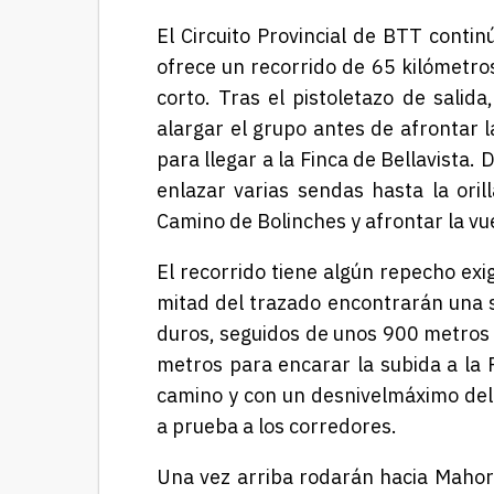
El Circuito Provincial de BTT conti
ofrece un recorrido de 65 kilómetro
corto. Tras el pistoletazo de salid
alargar el grupo antes de afrontar 
para llegar a la Finca de Bellavista.
enlazar varias sendas hasta la oril
Camino de Bolinches y afrontar la vu
El recorrido tiene
algún repecho
exi
mitad del
trazado encontrarán
una s
duros
,
seguidos de unos 900
m
etros
m
etros
para encarar la subida
a
la
camino y con un desnivel
máximo del
a prueba a los corredores.
Una vez arriba
rodarán
hac
ia Mahor