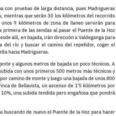
núa con pruebas de larga distancia, pues Madrigueras
s, mientras que serán 30 los kilómetros del recorrido
a, unos 9 kilómetros de zona de llaneo servirá
n
para
la primera de las sendas al pasar el Puente de la Hoz
 Desde allí, en bajada, irán dirección a Valdeganga para
la del río y buscar el camino del repetidor, coger el
elta hacia Madrigueras.
gente
y algunos metros de bajada un poco técnicos. A
ubida con unos primeros 500 metros más técnicos y
por camino de monte
y luego una
bajada de unos 800
Fi
nca de Bellavista
, un ascenso de 1’5 kilómetros por
 10%, una subida tendida pero engañosa
que pondrá
a buscando de nuevo el P
uente de la Hoz para hacer