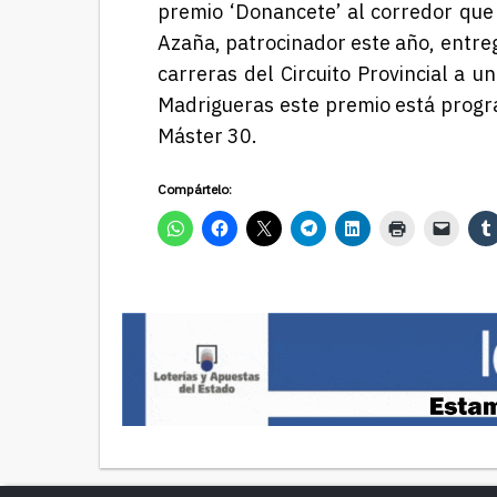
premio ‘Donancete’ al corredor que 
Azaña, patrocinador este año, entr
carreras del Circuito Provincial a 
Madrigueras
este premio
está prog
Máster
3
0
.
Compártelo: