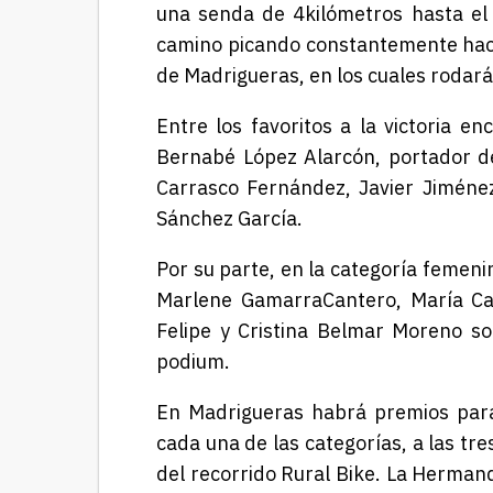
una senda de 4
kilómetros
hasta el 
camino picando constantemente
hac
de Madrigueras
,
en los cuales
rodar
Entre los favoritos a la victoria
Bernabé López Alarcón,
portador d
Carrasco Fernández, Javier Jimén
Sánchez García.
Por su parte, e
n la categoría femeni
Marlene Gamarra
Cantero
, María C
Felipe y
Cristina Belmar
Moreno son
podium
.
En
Madrigueras
habrá
premios
para
cada una de las categorías,
a
las tre
del recorrido Rural Bike.
La Hermand