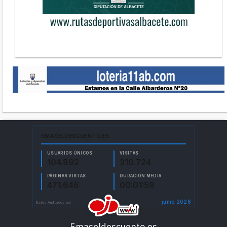
5maseldescuento.es