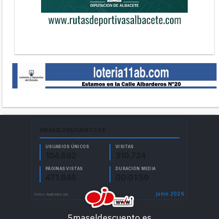
5maseldescuento.es