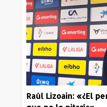
Raúl Lizoain: «¿El p