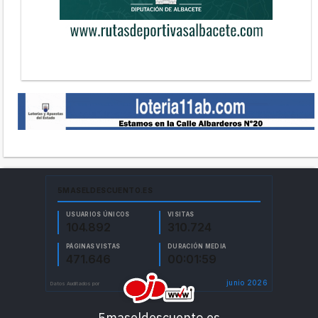
5maseldescuento.es