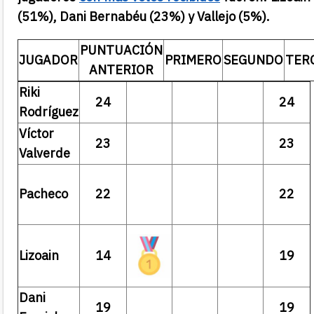
(51%), Dani Bernabéu (23%) y Vallejo (5%).
PUNTUACIÓN
JUGADOR
PRIMERO
SEGUNDO
TER
ANTERIOR
Riki
24
24
Rodríguez
Víctor
23
23
Valverde
Pacheco
22
22
Lizoain
14
19
Dani
19
19