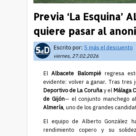
Previa ‘La Esquina’ A
quiere pasar al anon
Escrito por:
5 más el descuento
viernes, 27.02.2026
El
Albacete Balompié
regresa est
evidente: volver a ganar. Tras tres 
Deportivo de La Coruña
y el
Málaga 
de Gijón
— el conjunto manchego a
Almería
, uno de los grandes candida
El equipo de Alberto González h
rendimiento copero y su solide