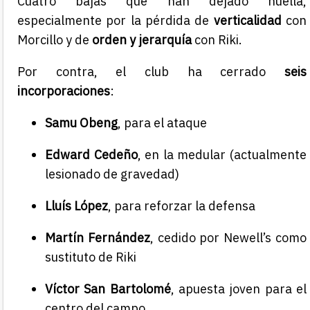
Cuatro bajas que han dejado huella,
especialmente por la pérdida de
verticalidad
con
Morcillo y de
orden y jerarquía
con Riki.
Por contra, el club ha cerrado
seis
incorporaciones
:
Samu Obeng
, para el ataque
Edward Cedeño
, en la medular (actualmente
lesionado de gravedad)
Lluís López
, para reforzar la defensa
Martín Fernández
, cedido por Newell’s como
sustituto de Riki
Víctor San Bartolomé
, apuesta joven para el
centro del campo