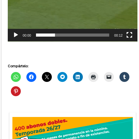
00:00
00:12
Compártelo: