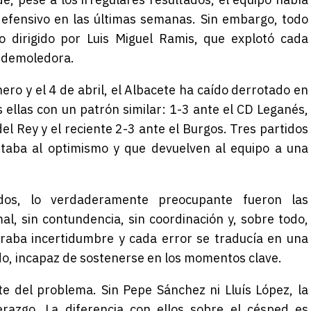
defensivo en las últimas semanas. Sin embargo, todo
to dirigido por
Luis Miguel Ramis
, que explotó cada
a demoledora.
ero y el 4 de abril, el Albacete ha caído derrotado en
 ellas con un patrón similar: 1-3 ante el
CD Leganés
,
l Rey y el reciente 2-3 ante el Burgos. Tres partidos
taba al optimismo y que devuelven al equipo a una
dos, lo verdaderamente preocupante fueron las
al, sin contundencia, sin coordinación y, sobre todo,
eraba incertidumbre y cada error se traducía en una
ido, incapaz de sostenerse en los momentos clave.
te del problema. Sin
Pepe Sánchez
ni
Lluís López
, la
erazgo. La diferencia con ellos sobre el césped es