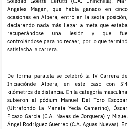
Soledad Goette Cerutti (C.A. Chinchilla).
Mari
Ángeles Magán, que había ganado en cinco
ocasiones en Alpera, entró en la sexta p
osición,
declarando nada más llegar a meta que estaba
recuperá
ndo
se
una lesión y
que fue
controlándose para no recaer
, por lo que terminó
satisfecha
la carrera.
De forma paralela se celebró la
IV
Carrera de
Iniciación
de Alpera
, en este caso con
5’4
kilómetros de distancia.
En la categoría masculina
subieron al pódium Manuel Del Toro Escobar
(Ultrafondo La Maneta Yecla Camerino), Óscar
Picazo García (C.A. Navas de Jorquera) y Miguel
Ángel Rodríguez Guerreo (C.A. Aguas Nuevas). En