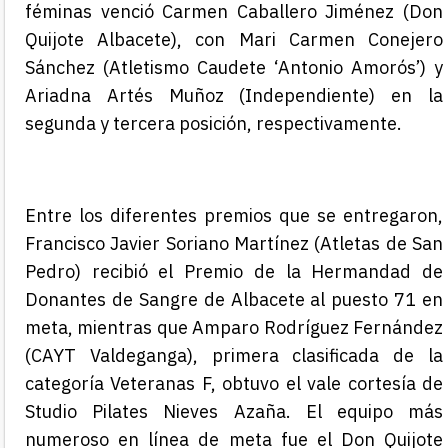
féminas venció Carmen Caballero Jiménez (Don
Quijote Albacete), con Mari Carmen Conejero
Sánchez (Atletismo Caudete ‘Antonio Amorós’) y
Ariadna Artés Muñoz (Independiente) en la
segunda y tercera posición, respectivamente.
En
tre los diferentes premios que se entregaron,
Francisco Javier Soriano Martínez (Atletas de San
Pedro) recibió
el Premio de la Hermandad de
Donantes de Sangre de Albacete al puesto 71 en
meta, mientras que
Amparo Rodríguez Fernández
(CAYT Valdeganga)
, primer
a
clasificad
a
de la
categoría Veteran
a
s
F
, obtuvo el vale cortesía de
Studio Pilates Nieves Azaña.
El equipo má
s
numeroso en línea de meta fue
el
Don Quijote