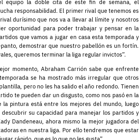
l equipo la doble cita de este fin de semana, el
ucha responsabilidad. El primer rival que tenemos es
ival durísimo que nos va a llevar al límite y nosotros
er oportunidad para poder trabajar y pensar en la
partidos que vamos a jugar en casa esta temporada y
panto, demostrar que nuestro pabellón es un fortín.
ales, queremos terminar la liga regular invictos”.
mejor momento, Abraham Carrión sabe que enfrente
 temporada se ha mostrado más irregular que otros
lantilla, pero no les ha salido el año redondo. Tienen
artido te pueden dar un disgusto, como nos pasó en la
la pintura está entre los mejores del mundo, luego
 descubrir su capacidad para manejar los partidos y
Kady Dandeneau, ahora mismo la mejor jugadora del
doras en nuestra liga. Por ello tendremos que estar
ugar rápido, que es lo que no les gusta”.