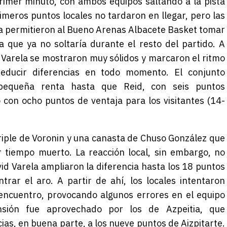
rimer minuto, con ambos equipos saltando a la pista
imeros puntos locales no tardaron en llegar, pero las
a permitieron al Bueno Arenas Albacete Basket tomar
 que ya no soltaría durante el resto del partido. A
 Varela se mostraron muy sólidos y marcaron el ritmo
educir diferencias en todo momento. El conjunto
pequeña renta hasta que Reid, con seis puntos
o con ocho puntos de ventaja para los visitantes (14-
iple de Voronin y una canasta de Chuso González que
ar tiempo muerto. La reacción local, sin embargo, no
vid Varela ampliaron la diferencia hasta los 18 puntos
trar el aro. A partir de ahí, los locales intentaron
 encuentro, provocando algunos errores en el equipo
sión fue aprovechado por los de Azpeitia, que
ias, en buena parte, a los nueve puntos de Aizpitarte.