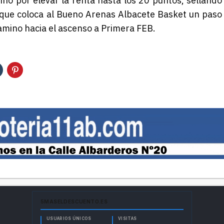
inó por elevar la renta hasta los 20 puntos, sellando
 que coloca al Bueno Arenas Albacete Basket un paso
amino hacia el ascenso a Primera FEB.