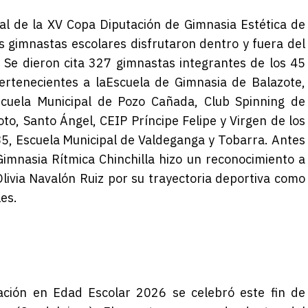
nal de la XV Copa Diputació
n de Gimnasia Estética de
s gimnastas escolares disfrutaron dentro y fuera del
.
Se dieron cita 327 gimnastas integrantes de los 45
pertenecientes a
la
Escuela de Gimnasia de Balazote,
cuela Municipal de Pozo Cañada, Club Spinning de
oto, Santo Ángel,
CEIP Príncipe Felipe y Virgen de los
85, Escuela Municipal de Valdeganga y Tobarra.
Antes
Gimna
sia Rítmica Chinchilla hizo un
reconocimiento a
Olivia Navalón Ruiz por su trayectoria deportiva como
les
.
tación en Edad Escolar 2026 se
celebró este fin de