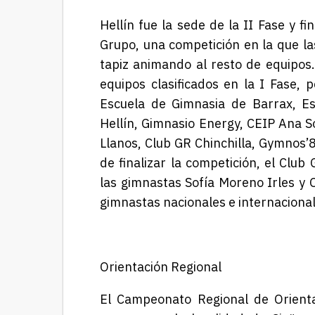
Hellín
fue la sede de
la II Fase y fi
Grupo, una competición en la que l
a
tapi
z animando al resto de equipos
equipos clasificados en la I Fase, 
Escuela de Gimnasia de Barrax, Es
Hellín, Gimnasio Energy, CEIP Ana S
Llanos, Club GR Chinchilla, Gymnos’
de finalizar
la competición,
el Club 
las gimnastas Sofía Moreno Irles y 
gimnastas nacionales e internaciona
Orientación Regional
El Campeonato R
egional de Orien