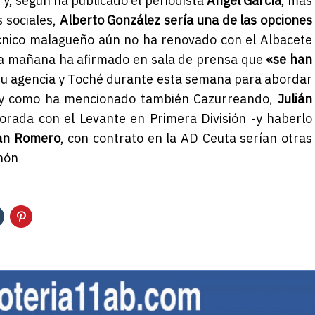
y, según ha publicado el periodista
Ángel García
, más
 sociales,
Alberto González sería una de las opciones
técnico malagueño aún no ha renovado con el Albacete
ma mañana ha afirmado en sala de prensa que
«se han
u agencia y Toché durante esta semana para abordar
al y como ha mencionado también Cazurreando,
Julián
porada con el Levante en Primera División -y haberlo
an Romero
, con contrato en la AD Ceuta serían otras
inón