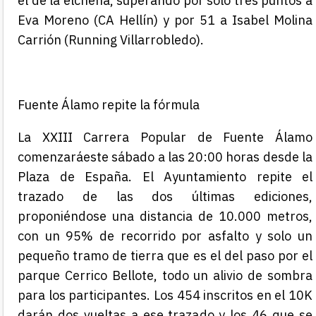
el de la elcheña, superando por solo tres puntos a
Eva Moreno (CA Hellín) y por 51 a Isabel Molina
Carrión (Running Villarrobledo).
Fuente Álamo repite la fórmula
La
XXIII Carrera Popular de Fuente
Álamo
comenzar
á
este sábado
a las 20:00 horas desde la
Plaza de España. El
A
yuntamiento
repite el
trazado de las dos últimas ediciones,
proponiéndose
una distancia de 10.000 metros
,
con
un 9
5
% de recorrido por asfalto y solo un
pequeño tramo
de tierra que es el del paso por el
parque Cerrico Bellote, todo un alivio de sombra
para los participantes. Los 454 inscritos en el 10K
darán dos vueltas a ese trazado y los 46 que se