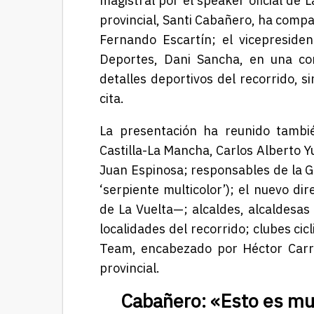
magistral por el speaker oficial de 
provincial, Santi Cabañero, ha compar
Fernando Escartín; el vicepresiden
Deportes, Dani Sancha, en una con
detalles deportivos del recorrido, s
cita.
La presentación ha reunido tambi
Castilla-La Mancha, Carlos Alberto Y
Juan Espinosa; responsables de la Gua
‘serpiente multicolor’); el nuevo di
de La Vuelta—; alcaldes, alcaldesas
localidades del recorrido; clubes cic
Team, encabezado por Héctor Carre
provincial.
Cabañero: «Esto es muc