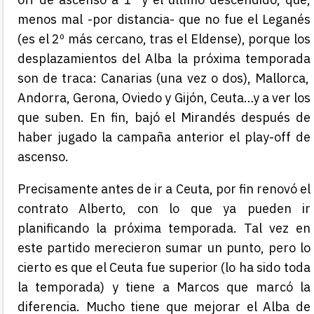
menos mal -por distancia- que no fue
el Leganés
(es el 2º más cercano, tras el Eldense)
,
porque
l
os
desplazamientos del Alba la próxima temporada
son de
traca
:
Canarias
(una vez o dos)
, Mallorca,
Andorra, Gerona, Oviedo y Gijón, Ceuta…y a ver los
que suben.
En fin, bajó el Mirandés después de
haber jugado la campaña anterior el play-off de
ascenso.
Pr
ecisamente
antes de ir a Ceuta
,
por fin renovó el
contrato Alberto, con lo que ya pueden ir
planificando la próxima temporada. T
al vez
en
este partido
merecieron sumar un punto,
pero
lo
cierto es que el Ceuta fue superior (lo ha sido toda
la temporada)
y tiene a Marcos que marcó la
diferencia. Mucho tiene que mejorar el Alba de