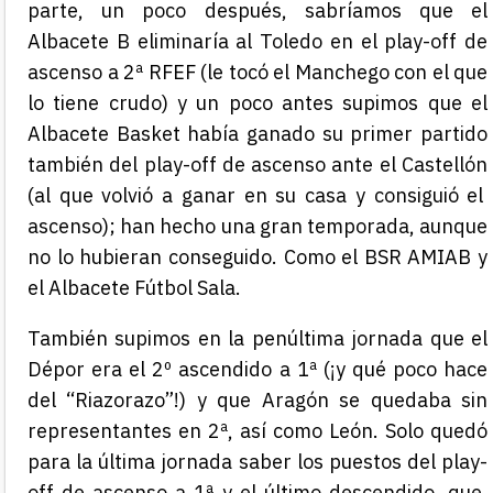
parte, un poco después, sabríamos que el
Albacete B eliminaría al Toledo en el play-off de
ascenso a 2ª RFEF (le toc
ó el
Manchego
con el que
lo tiene crudo
) y un poco antes supimos que el
Albacete Basket había ganado su primer partido
también del play-off de ascenso ante el Castellón
(al que volvió a ganar en su casa y consiguió el
ascenso);
han hecho una gran temporada
, aunque
no lo hubieran conseguido.
Como el BSR AMIAB y
el
Albacete
Fútbol
S
ala.
También supimos
en la penúltima jornada
que el
Dépor era el 2º ascendido a 1ª (¡y qué poco hace
del “
Riazorazo
”!) y que Aragón se quedaba sin
representantes en 2ª, así como León. Solo quedó
para la última jornada saber los puestos del play-
off de ascenso a 1ª y el último descendido,
que,