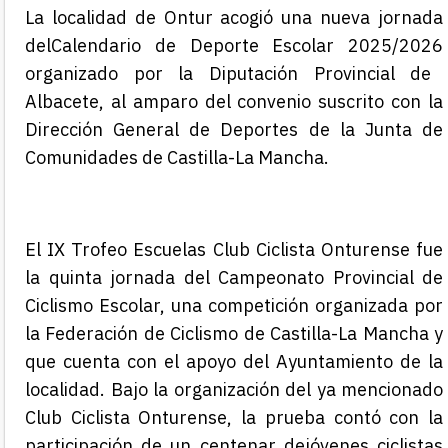
La localidad de Ontur acogió
una nueva jornada
del
Calendario de Deporte Escolar 202
5
/202
6
organizado por la Diputación Provincial de
Albacete, al amparo del convenio suscrito con la
Dirección General de Deportes de la Junta de
Comunidades de Castilla-La Mancha
.
El IX Trofeo Escuelas Club Ciclista Onturense fue
la quinta jornada
del
Campeonato Provincial de
Ciclismo Escolar, una competición organizada por
la Federación de Ciclismo de Castilla-La Mancha y
que cuenta con el apoyo del Ayuntamiento de la
localidad.
B
ajo la organización del
ya mencionado
Club Ciclista
Onturense
,
la prueba
contó co
n la
participación de
un centenar de
jóvenes ciclistas